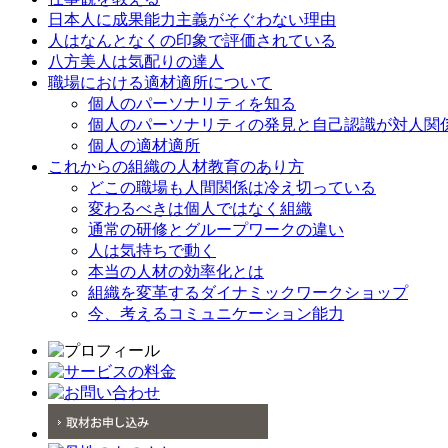
日本人に成果能力主義がそぐわない理由
人はなんとなくの印象で評価されている
八方美人は気配りの達人
職場における適材適所について
個人のパーソナリティを知る
個人のパーソナリティの発見と自己認識が対人関
個人の適材適所
これからの組織の人材教育のあり方
どこの職場も人間関係は冷え切っている
変わるべきは個人ではなく組織
通常の研修とグループワークの違い
人は気持ちで動く
本当の人材の効率化とは
組織を変革するダイナミックワークショップ
今、考えるコミュニケーション能力