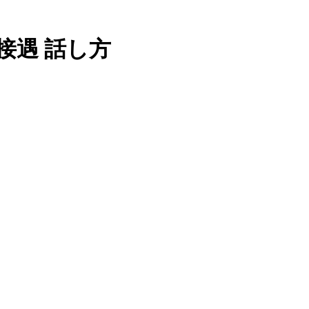
接遇 話し方