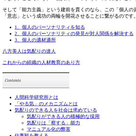
そして「能力主義」という建前を貫くのなら、この「個人の
「意志」という成功の両輪を開花させることに繋がるのです
1、個人のパーソナリティを知る
2、個人のパーソナリティの発見が対人関係を解決する
3、個人の適材適所
八方美人は気配りの達人
これからの組織の人材教育のあり方
人間科学研究所とは
「やる気」のメカニズムとは
気配りのできる人を社会は求めている
気配りができる人の積極的な採用
気配りは「察する」能力
マニュアル化の弊害
仕事観を教える