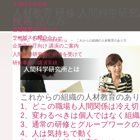
人間科学研究所
人材教育 研修 人間科学研
接遇 話し方
ホーム
人間科学研究所とは
会社概要
サービスの紹介
ご相談・お問い合わせ
ホーム
＞
人間科学研究所とは
＞ これからの組織の人材教育のあり方
企業官公庁向け 講演のご案内
人間科学研究所の研修を受けて
研修事例・講演実績
これからの組織の人材教育のあ
1、どこの職場も人間関係は冷え
2、変わるべきは個人ではなく組織
3、通常の研修とグループワークの
4、人は気持ちで動く